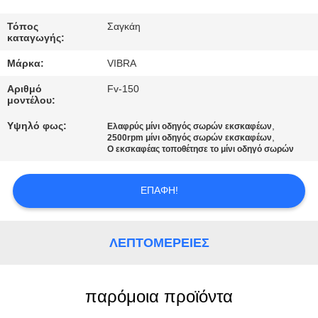
ΕΡΓΟΣΤΑΣΊΩΝ
Τόπος
Σαγκάη
καταγωγής:
ΠΟΙΟΤΙΚΌΣ
Μάρκα:
VIBRA
ΈΛΕΓΧΟΣ
Αριθμό
Fv-150
μοντέλου:
ΜΑΣ
Υψηλό φως:
,
Ελαφρύς μίνι οδηγός σωρών εκσκαφέων
ΕΛΆΤΕ
,
2500rpm μίνι οδηγός σωρών εκσκαφέων
Ο εκσκαφέας τοποθέτησε το μίνι οδηγό σωρών
ΣΕ
ΕΠΑΦΉ
ΕΠΑΦΉ!
ΜΕ
ΛΕΠΤΟΜΈΡΕΙΕΣ
ΕΙΔΉΣΕΙΣ
παρόμοια προϊόντα
ΠΕΡΙΠΤΏΣΕΙΣ