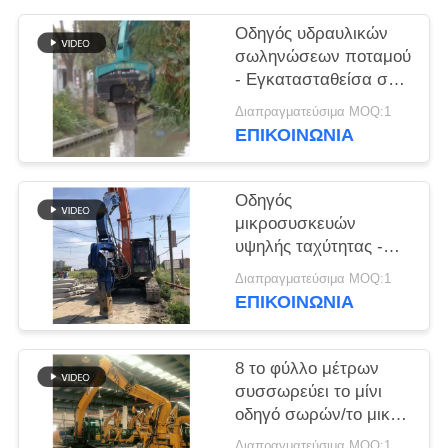
ΖΗΤΉΣΤΕ
Οδηγός υδραυλικών
σωληνώσεων ποταμού
ΈΝΑ
- Εγκατασταθείσα σε
ΑΠΌΣΠΑΣΜΑ
σκάφος και υψηλής
Διαπραγματεύσιμα MOQ:1
απόδοσης απόδοση
ΕΠΙΚΟΙΝΩΝΙΑ
σωληνώσεων
SITEMAP
Οδηγός
μικροσυσκευών
PRIVACY
υψηλής ταχύτητας -
POLICY
Χωρίς ρύπανση και
Διαπραγματεύσιμα MOQ:1
ανώτερη
ΕΠΙΚΟΙΝΩΝΙΑ
αποτελεσματικότητα
κατασκευής
8 το φύλλο μέτρων
συσσωρεύει το μίνι
οδηγό σωρών/το μικρό
Vibro Drive
Διαπραγματεύσιμα MOQ:1 σύνολο