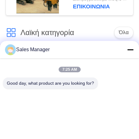
εκσκαφέων σφυρί
ΕΠΙΚΟΙΝΩΝΙΑ
Λαϊκή κατηγορία
Όλα
Sales Manager
υδραυλικών
Εκσκαφέας
πασσάλων
συναρμολογημένα
πρόγραμμα
σωρό πρόγραμμα
7:25 AM
οδήγησης
οδήγησης
Good day, what product are you looking for?
Ηλεκτρικό σφυρί
Δευτερεύων οδηγός
δονητή
σωρών πιασιμάτων
Τέσσερις εκκεντρικοί
360 μοίρες οδηγοί
οδηγοί σωρός
στοίβας