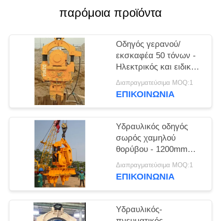
παρόμοια προϊόντα
ΖΗΤΉΣΤΕ
ΈΝΑ
Οδηγός γερανού/
ΑΠΌΣΠΑΣΜΑ
εκσκαφέα 50 τόνων -
Ηλεκτρικός και ειδικός
σχεδιασμός
SITEMAP
Διαπραγματεύσιμα MOQ:1
σιδηροδρομικών
ΕΠΙΚΟΙΝΩΝΙΑ
σιδηροδρομικών
PRIVACY
σταθμών
Υδραυλικός οδηγός
POLICY
σωρός χαμηλού
θορύβου - 1200mm
διάμετρος σωρός &
Διαπραγματεύσιμα MOQ:1
1050RPM αποδοτική
ΕΠΙΚΟΙΝΩΝΙΑ
δονήσεις
Υδραυλικός-
πνευματικός-