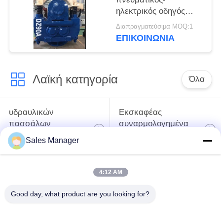
ηλεκτρικός οδηγός
στοίβας - ανθεκτικός
Διαπραγματεύσιμα MOQ:1
σε κρούσματα και
ΕΠΙΚΟΙΝΩΝΙΑ
2000 mm μέγιστη
διάμετρος στοίβας
Λαϊκή κατηγορία
Όλα
υδραυλικών
Εκσκαφέας
πασσάλων
συναρμολογημένα
πρόγραμμα
σωρό πρόγραμμα
Sales Manager
οδήγησης
οδήγησης
4:12 AM
Ηλεκτρικό σφυρί
Δευτερεύων οδηγός
δονητή
σωρών πιασιμάτων
Good day, what product are you looking for?
Τέσσερις εκκεντρικοί
360 μοίρες οδηγοί