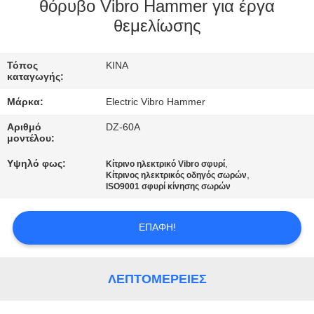
ΕΡΓΟΣΤΑΣΊΩΝ
θόρυβο Vibro Hammer για έργα
θεμελίωσης
ΠΟΙΟΤΙΚΌΣ
Τόπος
ΚΙΝΑ
ΈΛΕΓΧΟΣ
καταγωγής:
Μάρκα:
Electric Vibro Hammer
ΜΑΣ
Αριθμό
DZ-60A
ΕΛΆΤΕ
μοντέλου:
ΣΕ
Υψηλό φως:
,
Κίτρινο ηλεκτρικό Vibro σφυρί
,
Κίτρινος ηλεκτρικός οδηγός σωρών
ΕΠΑΦΉ
ISO9001 σφυρί κίνησης σωρών
ΜΕ
ΕΠΑΦΉ!
ΕΙΔΉΣΕΙΣ
ΛΕΠΤΟΜΈΡΕΙΕΣ
ΠΕΡΙΠΤΏΣΕΙΣ