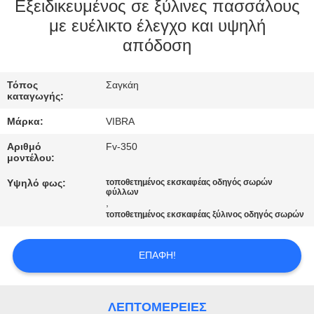
ΕΡΓΟΣΤΑΣΊΩΝ
Εξειδικευμένος σε ξύλινες πασσάλους
με ευέλικτο έλεγχο και υψηλή
απόδοση
ΠΟΙΟΤΙΚΌΣ
ΈΛΕΓΧΟΣ
Τόπος
Σαγκάη
καταγωγής:
ΜΑΣ
Μάρκα:
VIBRA
ΕΛΆΤΕ
Αριθμό
Fv-350
ΣΕ
μοντέλου:
ΕΠΑΦΉ
Υψηλό φως:
τοποθετημένος εκσκαφέας οδηγός σωρών
φύλλων
,
ΜΕ
τοποθετημένος εκσκαφέας ξύλινος οδηγός σωρών
ΕΙΔΉΣΕΙΣ
ΕΠΑΦΉ!
ΠΕΡΙΠΤΏΣΕΙΣ
ΛΕΠΤΟΜΈΡΕΙΕΣ