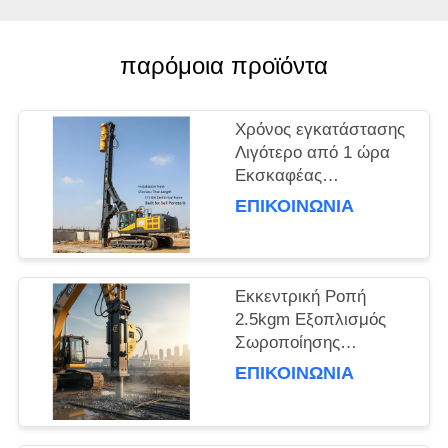
ΖΗΤΉΣΤΕ
παρόμοια προϊόντα
ΈΝΑ
ΑΠΌΣΠΑΣΜΑ
Χρόνος εγκατάστασης
Λιγότερο από 1 ώρα
SITEMAP
Εκσκαφέας
Εγκατεστημένος
ΕΠΙΚΟΙΝΩΝΙΑ
οδηγός σωρός Με
PRIVACY
μήκος σωρού 15m και
POLICY
φυγοκεντρική δύναμη
172 Kn
Εκκεντρική Ροπή
Κατασκευασμένος για
2.5kgm Εξοπλισμός
διείσδυση στο έδαφος
Σωροποίησης
Εκσκαφέα για
ΕΠΙΚΟΙΝΩΝΙΑ
Θεμελιώσεις και Έργα
Πολιτικού Μηχανικού