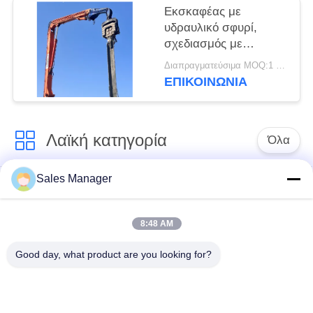
Εκσκαφέας με
υδραυλικό σφυρί,
σχεδιασμός με
ευέλικτες επιλογές
Διαπραγματεύσιμα MOQ:1 set
χρήσης
ΕΠΙΚΟΙΝΩΝΙΑ
Λαϊκή κατηγορία
Όλα
Sales Manager
υδραυλικών
Εκσκαφέας
πασσάλων
συναρμολογημένα
πρόγραμμα
σωρό πρόγραμμα
8:48 AM
οδήγησης
οδήγησης
Good day, what product are you looking for?
Ηλεκτρικό σφυρί
Δευτερεύων οδηγός
δονητή
σωρών πιασιμάτων