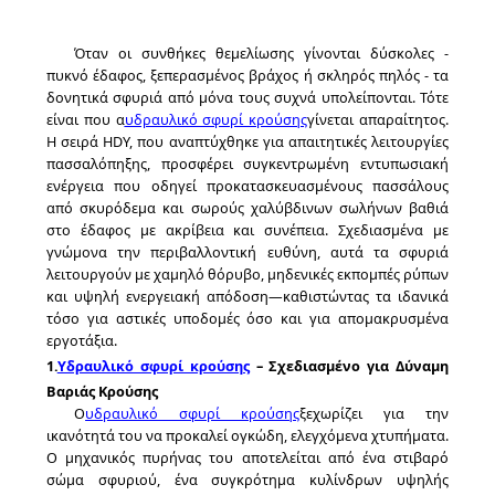
ΕΡΓΟΣΤΑΣΊΩΝ
Όταν οι συνθήκες θεμελίωσης γίνονται δύσκολες -
ΠΟΙΟΤΙΚΌΣ
πυκνό έδαφος, ξεπερασμένος βράχος ή σκληρός πηλός - τα
δονητικά σφυριά από μόνα τους συχνά υπολείπονται. Τότε
ΈΛΕΓΧΟΣ
είναι που α
υδραυλικό σφυρί κρούσης
γίνεται απαραίτητος.
Η σειρά HDY, που αναπτύχθηκε για απαιτητικές λειτουργίες
πασσαλόπηξης, προσφέρει συγκεντρωμένη εντυπωσιακή
ΜΑΣ
ενέργεια που οδηγεί προκατασκευασμένους πασσάλους
από σκυρόδεμα και σωρούς χαλύβδινων σωλήνων βαθιά
ΕΛΆΤΕ
στο έδαφος με ακρίβεια και συνέπεια. Σχεδιασμένα με
ΣΕ
γνώμονα την περιβαλλοντική ευθύνη, αυτά τα σφυριά
λειτουργούν με χαμηλό θόρυβο, μηδενικές εκπομπές ρύπων
ΕΠΑΦΉ
και υψηλή ενεργειακή απόδοση—καθιστώντας τα ιδανικά
τόσο για αστικές υποδομές όσο και για απομακρυσμένα
ΜΕ
εργοτάξια.
1.
Υδραυλικό σφυρί κρούσης
– Σχεδιασμένο για Δύναμη
Βαριάς Κρούσης
ΕΙΔΉΣΕΙΣ
Ο
υδραυλικό σφυρί κρούσης
ξεχωρίζει για την
ικανότητά του να προκαλεί ογκώδη, ελεγχόμενα χτυπήματα.
Ο μηχανικός πυρήνας του αποτελείται από ένα στιβαρό
ΠΕΡΙΠΤΏΣΕΙΣ
σώμα σφυριού, ένα συγκρότημα κυλίνδρων υψηλής