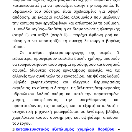
κατασκευαστεί για να προσφέρει αυτήν την ισορροπία. Το
υδραυλικό του σύστημα είναι σχεδιασμένο για υψηλή
απόδοση, με ελαφριά καλώδια αλουμινίου που μειώνουν
την κόπωση των εργαζομένων και απλοποιούν τη ρύθμιση.
Η μονάδα ισχύος—διαθέσιμη σε διαμορφώσεις ηλεκτρικής
(σειρά E) και ντίζελ (σειρά D)— παρέχει άφθονη ροή και
πίεση για να υποστηρίζει τη συνεχή λειτουργία βαρέως
τύπου.
Οι σταθμοί ηλεκτροπαραγωγής της σειράς D,
ειδικότερα, προσφέρουν ευελιξία διπλής χρήσης: μπορούν
να τροφοδοτήσουν τόσο σφυριά κρούσης όσο και δονητικά
σφυριά, δίνοντας στους εργολάβους ευελιξία για τις
αλλαγές των συνθηκών του εργοταξίου. Με ψύκτες λαδιού
υψηλής χωρητικότητας και ελέγχους θερμοκρασίας
ακριβείας, το σύστημα διατηρεί τις βέλτιστες θερμοκρασίες
υδραυλικού λαδιού ακόμη και κατά την παρατεταμένη
χρήση, αποτρέποντας την υπερθέρμανση και
προστατεύοντας τις τσιμούχες και τα εξαρτήματα. Αυτή η
στοχαστική μηχανική μεταφράζεται σε λιγότερες βλάβες,
χαμηλότερο κόστος συντήρησης και υψηλότερη απόδοση
του έργου.
3.
Κατασκευαστικός εξοπλισμός χαμηλού θορύβου
–