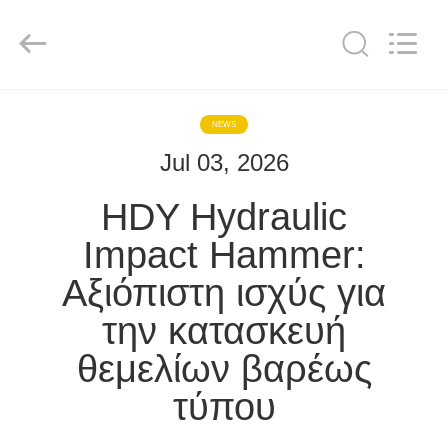
Shanghai
Yekun
Construction
Machinery
Co.,
Ltd..
All
Rights
ΣΠΊΤΙ
Reserved.
NEWS
Jul 03, 2026
ΠΡΟΪΌΝΤΑ
HDY Hydraulic
VR
Impact Hammer:
ΠΑΡΟΥΣΙΆΣΤΕ
Αξιόπιστη ισχύς για
την κατασκευή
ΠΕΡΊΠΟΥ
ΕΜΕΊΣ
θεμελίων βαρέως
τύπου
ΓΎΡΟΣ