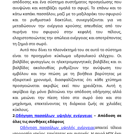
απόδοσης και ένα σύστημα συστήματος προσγείωσης που
ανυψώνει και κατεβάζει ομαλά το σφυρί. Το επάνω και το
ΖΗΤΉΣΤΕ
κάτω καπάκι πασσάλου, μαζί με το μαξιλαράκι του σφυριού
ΈΝΑ
και το ρυθμιστικό δακτύλιο, συνεργάζονται για να
μεταδώσουν την ενέργεια κρούσης απευθείας από τον
ΑΠΌΣΠΑΣΜΑ
πυρήνα του σφυριού στην κεφαλή του πέλους,
ελαχιστοποιώντας την απώλεια ενέργειας και αποτρέποντας
τη ζημιά στο σωρό.
SITEMAP
Αυτό που δίνει το πλεονέκτημά του σε αυτό το σύστημα
είναι το προηγμένο κύκλωμα υδραυλικού ελέγχου. Οι
βαλβίδες φυσιγγίων, οι ηλεκτρομαγνητικές βαλβίδες και οι
PRIVACY
βαλβίδες ακολουθίας ρυθμίζουν την ανύψωση του
εμβόλου και την πτώση με τη βοήθεια βαρύτητας με
POLICY
εξαιρετικό χρονισμό, διασφαλίζοντας ότι κάθε χτύπημα
προσγειώνεται ακριβώς εκεί που χρειάζεται. Αυτή η
ακρίβεια όχι μόνο βελτιώνει την απόδοση οδήγησης αλλά
και μειώνει την πίεση τόσο στο σωρό όσο και στο
μηχάνημα, επεκτείνοντας τη διάρκεια ζωής σε χιλιάδες
κύκλους.
2.
Οδήγηση πασσάλων υψηλής ενέργειας
– Απόδοση σε
όλες τις συνθήκες εδάφους
Οδήγηση πασσάλων υψηλής ενέργειας
απαιτεί τέλεια
ισορροπία ισχύος, ταχύτητας και αντοχής. Η σειρά HDY έχει