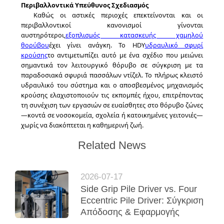
Περιβαλλοντικά Υπεύθυνος Σχεδιασμός
Καθώς οι αστικές περιοχές επεκτείνονται και οι
περιβαλλοντικοί κανονισμοί γίνονται
αυστηρότεροι,
εξοπλισμός κατασκευής χαμηλού
θορύβου
έχει γίνει ανάγκη. Το HDY
υδραυλικό σφυρί
κρούσης
το αντιμετωπίζει αυτό με ένα σχέδιο που μειώνει
σημαντικά τον λειτουργικό θόρυβο σε σύγκριση με τα
παραδοσιακά σφυριά πασσάλων ντίζελ. Το πλήρως κλειστό
υδραυλικό του σύστημα και ο αποσβεσμένος μηχανισμός
κρούσης ελαχιστοποιούν τις εκπομπές ήχου, επιτρέποντας
τη συνέχιση των εργασιών σε ευαίσθητες στο θόρυβο ζώνες
—κοντά σε νοσοκομεία, σχολεία ή κατοικημένες γειτονιές—
χωρίς να διακόπτεται η καθημερινή ζωή.
Related News
2026-07-17
Side Grip Pile Driver vs. Four
Eccentric Pile Driver: Σύγκριση
Απόδοσης & Εφαρμογής