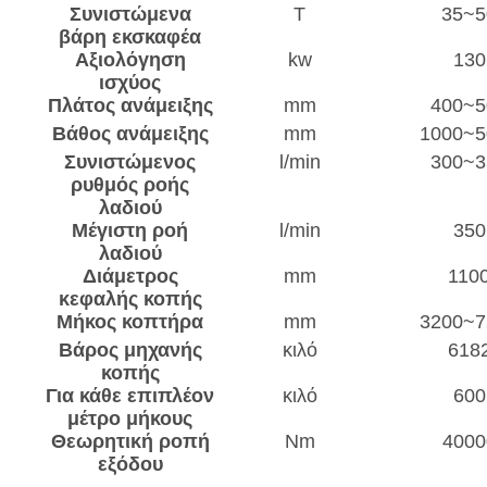
Συνιστώμενα
Τ
35~5
βάρη εκσκαφέα
Αξιολόγηση
kw
130
ισχύος
Πλάτος ανάμειξης
mm
400~5
Βάθος ανάμειξης
mm
1000~5
Συνιστώμενος
l/min
300~3
ρυθμός ροής
λαδιού
Μέγιστη ροή
l/min
350
λαδιού
Διάμετρος
mm
110
κεφαλής κοπής
Μήκος κοπτήρα
mm
3200~7
Βάρος μηχανής
κιλό
618
κοπής
Για κάθε επιπλέον
κιλό
600
μέτρο μήκους
Θεωρητική ροπή
Nm
4000
εξόδου