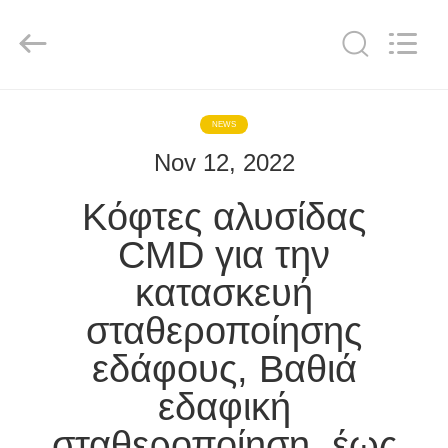
Shanghai
Yekun
Construction
Machinery
Co.,
Ltd..
All
Rights
ΣΠΊΤΙ
Reserved.
NEWS
Nov 12, 2022
ΠΡΟΪΌΝΤΑ
Κόφτες αλυσίδας
VR
CMD για την
ΠΑΡΟΥΣΙΆΣΤΕ
κατασκευή
σταθεροποίησης
ΠΕΡΊΠΟΥ
ΕΜΕΊΣ
εδάφους, Βαθιά
εδαφική
ΓΎΡΟΣ
σταθεροποίηση, έως