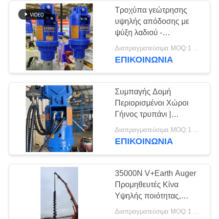
Τροχύπα γεώτρησης
υψηλής απόδοσης με
ψύξη λαδιού -
Κατασκευασμένο για
Διαπραγματεύσιμα MOQ:1 σύνολο
ισχύ σε εκσκαφείς 24-50
ΕΠΙΚΟΙΝΩΝΙΑ
τόνων
Συμπαγής Δομή
Περιορισμένοι Χώροι
Γήινος τρυπάνι |
V+Earth Auger +
Διαπραγματεύσιμα MOQ:1 Σετ
Χαμηλού θορύβου
ΕΠΙΚΟΙΝΩΝΙΑ
φιλική προς το
περιβάλλον λειτουργία
για ηλιακά αγροκτήματα
35000N V+Earth Auger
Προμηθευτές Κίνα
Υψηλής ποιότητας,
χαμηλού θορύβου,
Διαπραγματεύσιμα MOQ:1 Μονάδα
φιλική προς το