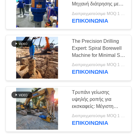
Μηχανή διάτρησης με
ΖΗΤΉΣΤΕ
γεώτρηση με
Διαπραγματεύσιμα MOQ:1 ομάδα
σταθερότητα βράχου και
ΈΝΑ
ΕΠΙΚΟΙΝΩΝΙΑ
αξιόπιστη λειτουργία
ΑΠΌΣΠΑΣΜΑ
The Precision Drilling
Expert: Spiral Borewell
SITEMAP
Machine for Minimal Site
Impact &amp; Straight
Διαπραγματεύσιμα MOQ:1 ομάδα
PRIVACY
Holes
ΕΠΙΚΟΙΝΩΝΙΑ
POLICY
Τρυπάνι γείωσης
υψηλής ροπής για
εκσκαφείς: Μέγιστη
ισχύς για βαθιά διάνοιξη
Διαπραγματεύσιμα MOQ:1 ΣΕΤ
έως 7 μέτρα
ΕΠΙΚΟΙΝΩΝΙΑ