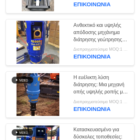
ΕΡΓΟΣΤΑΣΊΩΝ
ΕΠΙΚΟΙΝΩΝΙΑ
ΠΟΙΟΤΙΚΌΣ
Ανθεκτικό και υψηλής
ΈΛΕΓΧΟΣ
απόδοσης μηχάνημα
διάτρησης γεώτρησης
κατασκευασμένο για
ΜΑΣ
Διαπραγματεύσιμα MOQ:1 ομάδα
απαιτητικά έργα
ΕΠΙΚΟΙΝΩΝΙΑ
ΕΛΆΤΕ
ΣΕ
Η ευέλικτη λύση
ΕΠΑΦΉ
διάτρησης: Μια μηχανή
ΜΕ
οπής υψηλής ροπής με
οριζόντια ικανότητα
Διαπραγματεύσιμα MOQ:1 ομάδα
ΕΠΙΚΟΙΝΩΝΙΑ
ΕΙΔΉΣΕΙΣ
Κατασκευασμένο για
ΠΕΡΙΠΤΏΣΕΙΣ
δύσκολες τοποθεσίες: