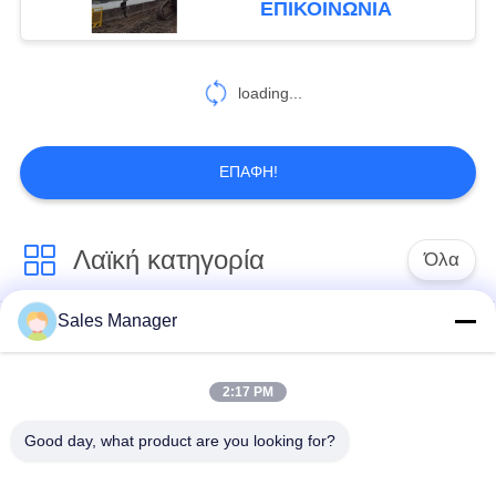
ΕΠΙΚΟΙΝΩΝΙΑ
περιβάλλον λειτουργία
με αυτολύσιμο
σχεδιασμό ρουλεμάν
loading...
ΕΠΑΦΉ!
Λαϊκή κατηγορία
Όλα
Sales Manager
υδραυλικών
Εκσκαφέας
πασσάλων
συναρμολογημένα
πρόγραμμα
σωρό πρόγραμμα
2:17 PM
οδήγησης
οδήγησης
Good day, what product are you looking for?
Ηλεκτρικό σφυρί
Δευτερεύων οδηγός