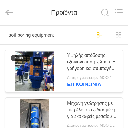
Shanghai
Yekun
Construction
Machinery
Προϊόντα
Co.,
Ltd..
All
Rights
ΣΠΊΤΙ
Reserved.
soil boring equipment
ΠΡΟΪΌΝΤΑ
Υψηλής απόδοσης,
εξοικονόμηση χώρου: Η
VR
γρήγορη και συμπαγής
ΠΑΡΟΥΣΙΆΣΤΕ
μηχανή διάτρησης με
Διαπραγματεύσιμα MOQ:1 ομάδα
διάτρηση
ΕΠΙΚΟΙΝΩΝΙΑ
ΠΕΡΊΠΟΥ
ΕΜΕΊΣ
Μηχανή γεώτρησης με
πετρέλαιο, σχεδιασμένη
για εκσκαφείς μεσαίου
ΓΎΡΟΣ
μεγέθους 24-50 τόννων
Διαπραγματεύσιμα MOQ:1 ομάδα