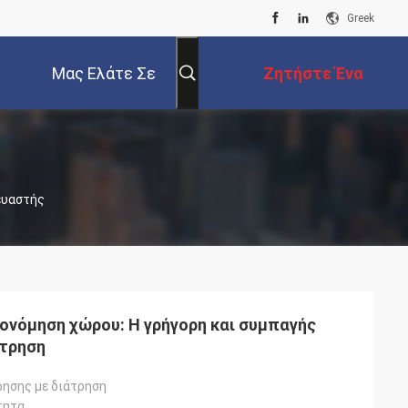
Greek
Μας Ελάτε Σε
Ζητήστε Ένα
Επαφή Με
Απόσπασμα
κευαστής
ονόμηση χώρου: Η γρήγορη και συμπαγής
άτρηση
ησης με διάτρηση
τητα