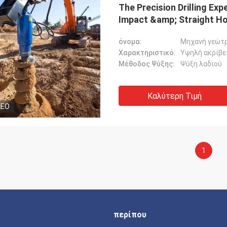
The Precision Drilling Exp
Impact &amp; Straight H
όνομα:
Μηχανή γεώτρ
Χαρακτηριστικό:
Υψηλή ακρίβε
Μέθοδος Ψύξης:
Ψύξη λαδιού
Καλύτερη Τιμή
DEO
1
περίπου