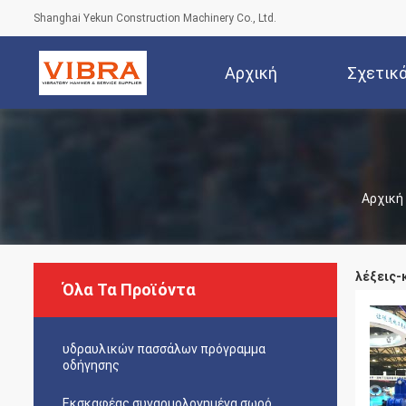
Shanghai Yekun Construction Machinery Co., Ltd.
Αρχική
Σχετικ
Σελίδα
Αρχική
λέξεις-κ
Όλα Τα Προϊόντα
υδραυλικών πασσάλων πρόγραμμα
οδήγησης
Εκσκαφέας συναρμολογημένα σωρό