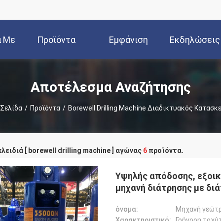
ά Με
Προϊόντα
Εμφάνιση
Εκδηλώσεις
Εμάς
VR
Αποτέλεσμα Αναζήτησης
 Σελίδα
/
Προϊόντα
/
Borewell Drilling Machine Διαδικτυακός Κατασ
λειδιά [ borewell drilling machine ] αγώνας
6
προϊόντα.
Υψηλής απόδοσης, εξοικ
μηχανή διάτρησης με δι
όνομα:
Μηχανή γεώτρ
Χαρακτηριστικό:
Γρήγορη ταχύ