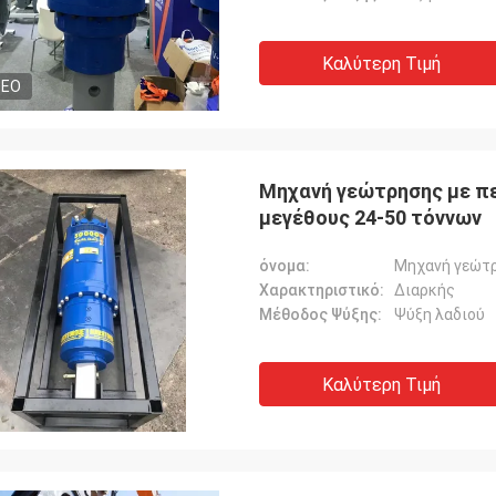
Καλύτερη Τιμή
DEO
Μηχανή γεώτρησης με πε
μεγέθους 24-50 τόννων
όνομα:
Μηχανή γεώτρ
Χαρακτηριστικό:
Διαρκής
Μέθοδος Ψύξης:
Ψύξη λαδιού
Καλύτερη Τιμή