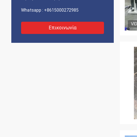
Whatsapp :
+8615000272985
VI
Επικοινωνία