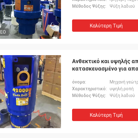
Μέθοδος Ψύξης:
Ψύξη λαδιού
Καλύτερη Τιμή
DEO
Ανθεκτικό και υψηλής α
κατασκευασμένο για απα
όνομα:
Μηχανή γεώτρ
Χαρακτηριστικό:
υψηλή ροπή
Μέθοδος Ψύξης:
Ψύξη λαδιού
Καλύτερη Τιμή