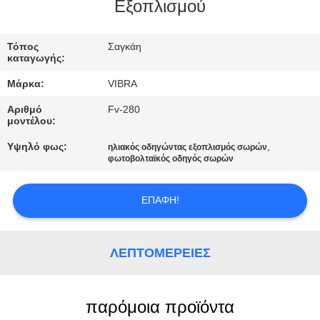
ΕΡΓΟΣΤΑΣΊΩΝ
Εξοπλισμού
ΠΟΙΟΤΙΚΌΣ
Τόπος
Σαγκάη
καταγωγής:
ΈΛΕΓΧΟΣ
Μάρκα:
VIBRA
Αριθμό
Fv-280
ΜΑΣ
μοντέλου:
ΕΛΆΤΕ
Υψηλό φως:
,
ηλιακός οδηγώντας εξοπλισμός σωρών
φωτοβολταϊκός οδηγός σωρών
ΣΕ
ΕΠΑΦΉ
ΕΠΑΦΉ!
ΜΕ
ΛΕΠΤΟΜΈΡΕΙΕΣ
ΕΙΔΉΣΕΙΣ
ΠΕΡΙΠΤΏΣΕΙΣ
παρόμοια προϊόντα