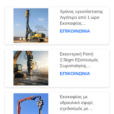
ΖΗΤΉΣΤΕ
Χρόνος εγκατάστασης
ΈΝΑ
Λιγότερο από 1 ώρα
Εκσκαφέας
ΑΠΌΣΠΑΣΜΑ
Εγκατεστημένος
ΕΠΙΚΟΙΝΩΝΙΑ
οδηγός σωρός Με
μήκος σωρού 15m και
SITEMAP
φυγοκεντρική δύναμη
172 Kn
Εκκεντρική Ροπή
PRIVACY
Κατασκευασμένος για
2.5kgm Εξοπλισμός
διείσδυση στο έδαφος
POLICY
Σωροποίησης
Εκσκαφέα για
ΕΠΙΚΟΙΝΩΝΙΑ
Θεμελιώσεις και Έργα
Πολιτικού Μηχανικού
Εκσκαφέας με
υδραυλικό σφυρί,
σχεδιασμός με