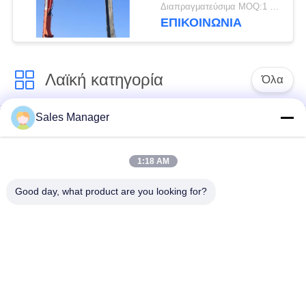
ευέλικτες επιλογές
Διαπραγματεύσιμα MOQ:1 set
χρήσης
ΕΠΙΚΟΙΝΩΝΙΑ
Λαϊκή κατηγορία
Όλα
Sales Manager
υδραυλικών
Εκσκαφέας
πασσάλων
συναρμολογημένα
πρόγραμμα
σωρό πρόγραμμα
1:18 AM
οδήγησης
οδήγησης
Good day, what product are you looking for?
Ηλεκτρικό σφυρί
Δευτερεύων οδηγός
δονητή
σωρών πιασιμάτων
Τέσσερις εκκεντρικοί
360 μοίρες οδηγοί
οδηγοί σωρός
στοίβας