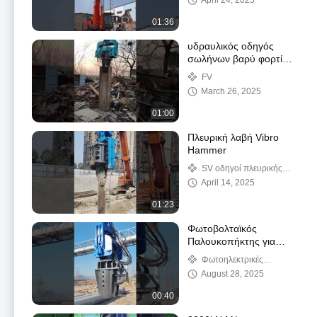
April 24, 2025
01:36
υδραυλικός οδηγός
σωλήνων βαρύ φορτίο
για εξορυκτήρα
FV
March 26, 2025
01:00
Πλευρική λαβή Vibro
Hammer
SV οδηγοί πλευρικής
πρόσφυσης
April 14, 2025
01:23
Φωτοβολταϊκός
Παλουκοπήκτης για
Τσιμεντένια Πάσσαλα
Φωτοηλεκτρικές
48-52 Τόνων
συστοιχίες
August 28, 2025
Εκσκαφέας HITACHI
00:40