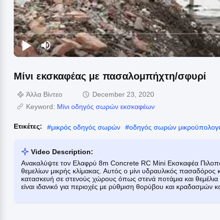
Μίνι εκσκαφέας με πασαλομπήχτη/σφυρί
Άλλα Βίντεο
December 23, 2020
Keyword:
Μίνι οδηγός σωρών εκσκαφέων
Ετικέτες:
#
μικρός οδηγός σωρών
#
οδηγός σωρών μικροϋπολογ
Video Description:
Ανακαλύψτε τον Ελαφρύ 8m Concrete RC Mini Εκσκαφέα Πιλοποι
θεμελίων μικρής κλίμακας. Αυτός ο μίνι υδραυλικός πασαδόρος 
κατασκευή σε στενούς χώρους όπως στενά ποτάμια και θεμέλια 
είναι ιδανικό για περιοχές με ρύθμιση θορύβου και κραδασμών κο