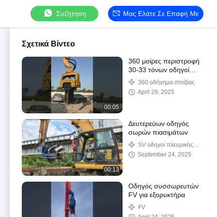
Συζήτηση
Μας Ελάτε Σε Επαφή Με
Σχετικά Βίντεο
360 μοίρες περιστροφή
30-33 τόνων οδηγοί
στοίβας για
360 οδήγημα στοίβας
προσαρμοσμένο χρώμα
April 29, 2025
και απόδοση
00:05
Δευτερεύων οδηγός
σωρών πιασιμάτων
SV οδηγοί πλευρικής
πρόσφυσης
September 24, 2025
00:13
Οδηγός συσσωρευτών
FV για εξορυκτήρα
FV